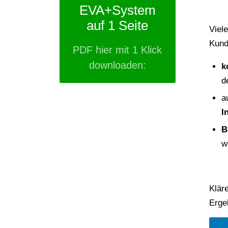
EVA+System
auf 1 Seite
Viel
Kund
PDF hier mit 1 Klick
downloaden:
k
d
a
I
B
w
Klär
Erge