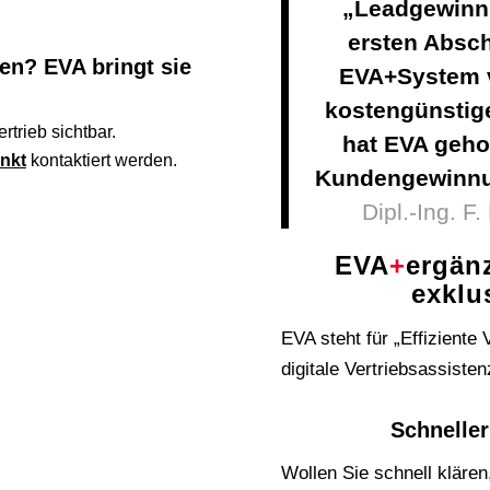
„Leadgewinn
ersten Absch
en? EVA bringt sie
EVA+System vi
kostengünstige
rtrieb sichtbar.
hat EVA geho
unkt
kontaktiert werden.
Kundengewinnun
Dipl.-Ing. F
EVA
+
ergänz
exklu
EVA steht für „Effiziente 
digitale Vertriebsassisten
Schneller
Wollen Sie schnell kläre