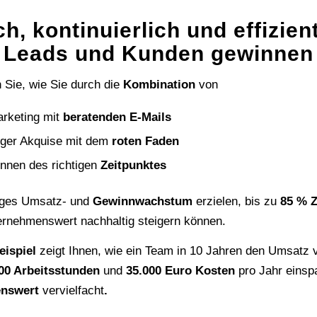
ch, kontinuierlich und effizien
Leads und Kunden gewinnen
n Sie, wie Sie durch die
Kombination
von
rketing mit
beratenden E-Mails
iger Akquise mit dem
roten Faden
nnen des richtigen
Zeitpunktes
tiges Umsatz- und
Gewinnwachstum
erzielen, bis zu
85 % Z
ernehmenswert nachhaltig steigern können.
eispiel
zeigt Ihnen, wie ein Team in 10 Jahren den Umsatz v
00 Arbeits­stunden
und
35.000 Euro Kosten
pro Jahr einsp
enswert
vervielfacht
.