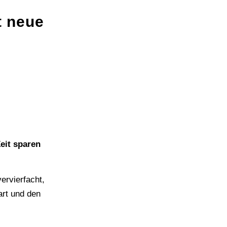
t neue
eit sparen
ervierfacht,
art und den