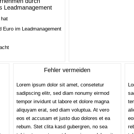
ternehmen durch
ntes Leadmanagement
 hat
nd Euro im Leadmanagement
acht
Fehler vermeiden
Lorem ipsum dolor sit amet, consetetur
Lo
sadipscing elitr, sed diam nonumy eirmod
sa
tempor invidunt ut labore et dolore magna
te
aliquyam erat, sed diam voluptua. At vero
al
eos et accusam et justo duo dolores et ea
eo
rebum. Stet clita kasd gubergren, no sea
re