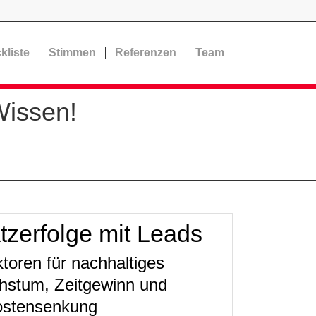
kliste
Stimmen
Referenzen
Team
Wissen!
zerfolge mit Leads
ktoren für nachhaltiges
stum, Zeitgewinn und
stensenkung