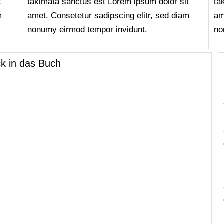
t
takimata sanctus est Lorem ipsum dolor sit
ta
m
amet. Consetetur sadipscing elitr, sed diam
am
nonumy eirmod tempor invidunt.
no
ck in das Buch