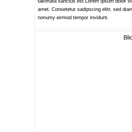
takimata sanctus est Lorem ipsum dolor si
amet. Consetetur sadipscing elitr, sed dia
nonumy eirmod tempor invidunt.
Bli